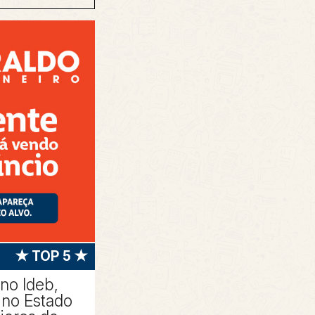
★ TOP 5 ★
 no Ideb,
no Estado