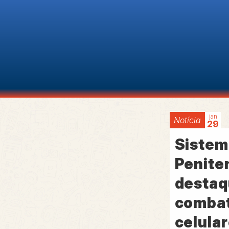
jan
Notícia
29
Sistem
Peniten
destaq
combat
celula