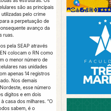
todas as estruturas. Os
lulares são as principais
utilizadas pelo crime
para a perpetuação de
 consequente avanço da
s ruas.
os pela SEAP através
EN colocam o RN como
om o menor número de
celulares nas unidades
com apenas 14 registros
sado. Nos demais
 Nordeste, esse número
s dígitos e em dois
 à casa dos milhares. “O
odos sabem, é o