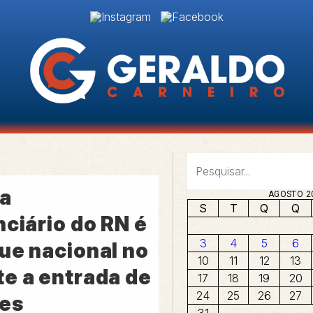
a
AGOSTO 2
S
T
Q
Q
ciário do RN é
3
4
5
6
ue nacional no
10
11
12
13
e a entrada de
17
18
19
20
24
25
26
27
res
31