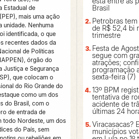
está entre as 
Brasil
a Estadual de
(PEP), mais uma ação
Petrobras tem 
na unidade. Nenhuma
de R$ 52,4 bi
oi identificada, o que
trimestre
s recentes dados da
Festa de Agos
acional de Políticas
segue com gr
NAPPEN), órgão do
atrações; confi
da Justiça e Segurança
programação a 
sexta-feira (7)
SP), que colocam o
sional do Rio Grande do
13º BPM regis
estaque como um dos
tentativa de r
s do Brasil, com o
acidente de tr
últimas 24 hor
ro de entrada de
m todo Nordeste, um dos
Viracasacas? 
dices do País, sem
municípios vo
em Lula no 1º 
 motins ou rebeliões em