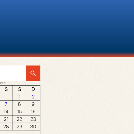
search
026
S
S
D
1
2
7
8
9
14
15
16
21
22
23
28
29
30