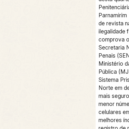
Penitenciári
Parnamirim 
de revista 
ilegalidade f
comprova o
Secretaria N
Penais (SE
Ministério 
Pública (MJ
Sistema Pri
Norte em d
mais seguro
menor núme
celulares e
melhores ín
registro de