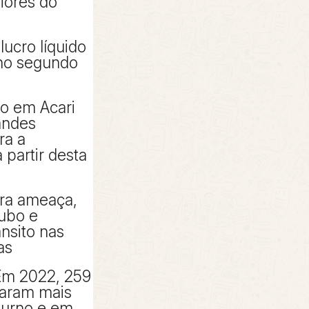
piores do
lucro líquido
 no segundo
to em Acari
andes
ra a
partir desta
tra ameaça,
oubo e
ânsito nas
as
Em 2022, 259
taram mais
turno e em