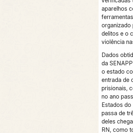
verificadas 
aparelhos ce
ferramentas 
organizado 
delitos e o
violência na
Dados obtid
da SENAPP
o estado c
entrada de 
prisionais, 
no ano pas
Estados do
passa de trê
deles chega
RN, como t