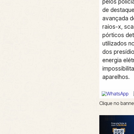
pelos polici
de destaque
avançada de
raios-x, sca
pórticos de
utilizados 
dos presídi
energia elét
impossibili
aparelhos.
Clique no banne