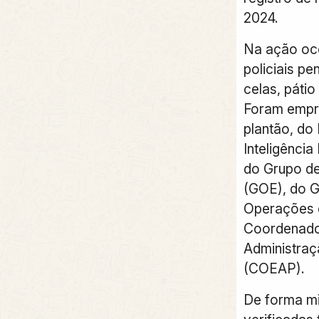
2024.
Na ação oco
policiais pe
celas, páti
Foram empr
plantão, do
Inteligência
do Grupo d
(GOE), do G
Operações 
Coordenado
Administraç
(COEAP).
De forma mi