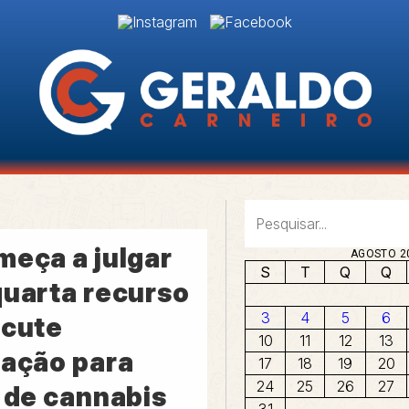
meça a julgar
AGOSTO 2
S
T
Q
Q
quarta recurso
3
4
5
6
scute
10
11
12
13
zação para
17
18
19
20
24
25
26
27
o de cannabis
31