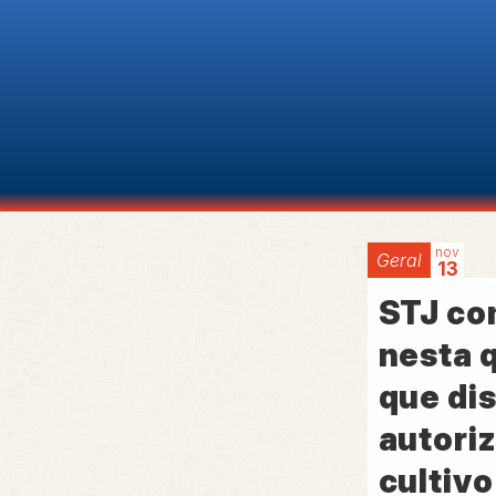
nov
Geral
13
STJ co
nesta 
que di
autori
cultiv