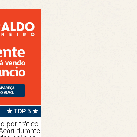
★ TOP 5 ★
 por tráfico
Acari durante