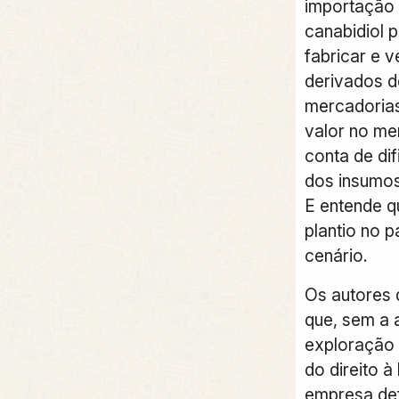
importação 
canabidiol 
fabricar e 
derivados d
mercadorias
valor no me
conta de di
dos insumos
E entende q
plantio no p
cenário.
Os autores 
que, sem a 
exploração 
do direito à 
empresa def