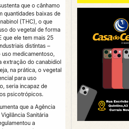
sustenta que o cânhamo
em quantidades baixas de
anabinol (THC), o que
 uso do vegetal de forma
E que ele tem mais 25
ndustriais distintas –
 o uso medicamentoso,
a extração do canabidiol
ja, na prática, o vegetal
encial para uso
o, seria incapaz de
os psicotrópicos.
umenta que a Agência
Vigilância Sanitária
regulamentou a