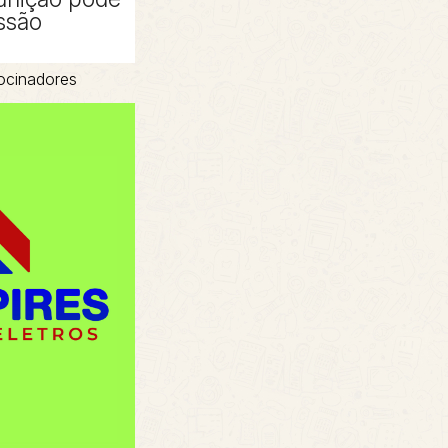
ssão
ocinadores