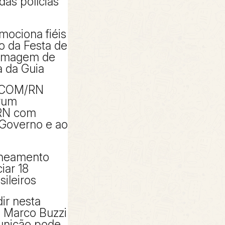
das polícias
mociona fiéis
io da Festa de
 imagem de
 da Guia
ACOM/RN
rum
RN com
 Governo e ao
aneamento
iar 18
sileiros
ir nesta
e Marco Buzzi
punição pode