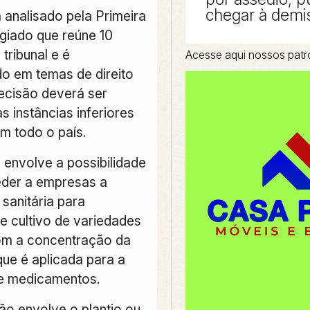
chegar à demi
 analisado pela Primeira
giado que reúne 10
 tribunal e é
Acesse aqui nossos patr
do em temas de direito
decisão deverá ser
s instâncias inferiores
em todo o país.
 envolve a possibilidade
der a empresas a
sanitária para
e cultivo de variedades
om a concentração da
que é aplicada para a
e medicamentos.
ão envolve o plantio ou