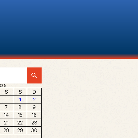
search
026
S
S
D
1
2
7
8
9
14
15
16
21
22
23
28
29
30