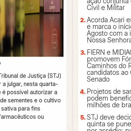
ação conjunta 
Civil e Militar
Acorda Acari e
e marca o iníc
Agosto com a
Nossa Senhora
FIERN e MIDI
promovem Fó
o
Caminhos do 
candidatos ao
ribunal de Justiça (STJ)
Senado
a julgar, nesta quarta-
Projetos de s
e é possível autorizar a
podem benefic
de sementes e o cultivo
milhões de bra
sativa para fins
 farmacêuticos ou
STJ deve decid
quinta se pun
por assédio; 