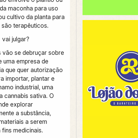
 da maconha para uso
ou cultivo da planta para
 são terapêuticos.
vai julgar?
s vão se debruçar sobre
de uma empresa de
ia que quer autorização
ra importar, plantar e
hamo industrial, uma
a cannabis sativa. O
nde explorar
ente a substância,
materiais a serem
fins medicinais.