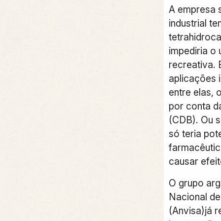
A empresa 
industrial t
tetrahidroc
impediria o
recreativa. 
aplicações i
entre elas,
por conta d
(CDB). Ou se
só teria pot
farmacêutic
causar efeit
O grupo arg
Nacional de 
(Anvisa)já 