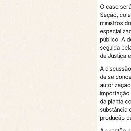
O caso será
Seção, cole
ministros do
especializa
público. A 
seguida pela
da Justiça 
A discussão
de se conce
autorização 
importação 
da planta c
substância 
produção d
A questão n