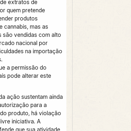
de extratos de
por quem pretende
vender produtos
e cannabis, mas as
 são vendidas com alto
rcado nacional por
ficuldades na importação
.
ue a permissão do
aís pode alterar este
da ação sustentam ainda
autorização para a
do produto, há violação
livre iniciativa. A
ende que sua atividade