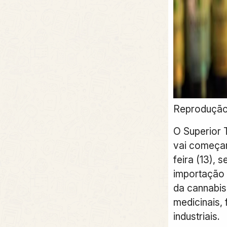
Reproduçã
O Superior T
vai começar 
feira (13), s
importação 
da cannabis 
medicinais,
industriais.