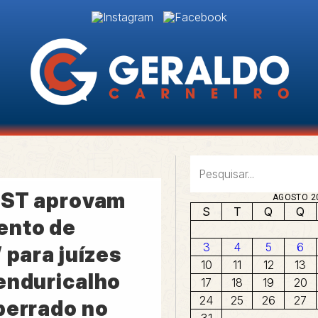
TST aprovam
AGOSTO 2
S
T
Q
Q
ento de
3
4
5
6
 para juízes
10
11
12
13
enduricalho
17
18
19
20
24
25
26
27
perrado no
31