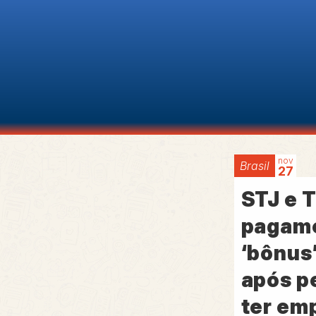
nov
Brasil
27
STJ e 
pagam
‘bônus’
após p
ter em