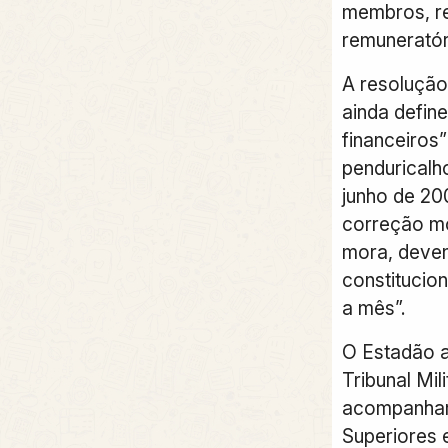
membros, re
remuneratór
A resolução
ainda define
financeiros
penduricalh
junho de 20
correção mo
mora, deven
constitucio
a mês”.
O Estadão a
Tribunal Mil
acompanhar 
Superiores 