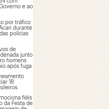
RN com
 Governo e ao
 por tráfico
Acari durante
das polícias
ivos de
denada junto
tro homens
io após fuga
aneamento
iar 18
sileiros
mociona fiéis
io da Festa de
 imagem de