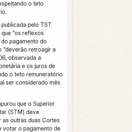
speitando o teto
io.
 publicada pelo TST
 que “os reflexos
” do pagamento do
o “deverão retroagir a
06, observada a
netária e os juros de
do o teto remuneratório
nal ser considerado mês
purou que o Superior
itar (STM) deve
as outras duas Cortes
e votar o pagamento de