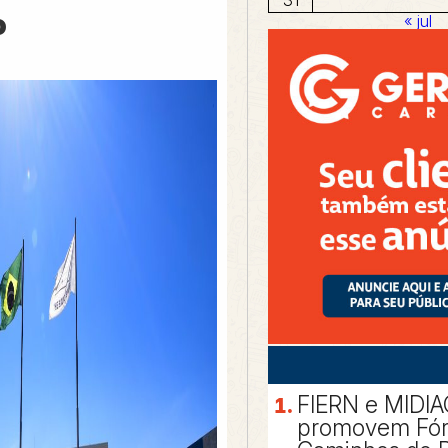
o
« jul
FIERN e MIDI
promovem Fó