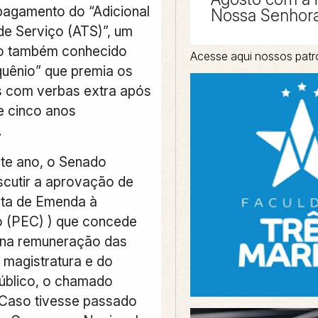
 pagamento do “Adicional
Nossa Senhora
e Serviço (ATS)”, um
ho também conhecido
Acesse aqui nossos patr
uênio” que premia os
 com verbas extra após
e cinco anos
.
ste ano, o Senado
scutir a aprovação de
ta de Emenda à
o (PEC) ) que concede
 na remuneração das
 magistratura e do
Público, o chamado
 Caso tivesse passado