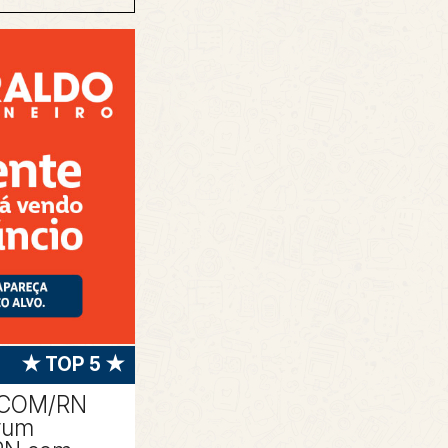
★ TOP 5 ★
ACOM/RN
rum