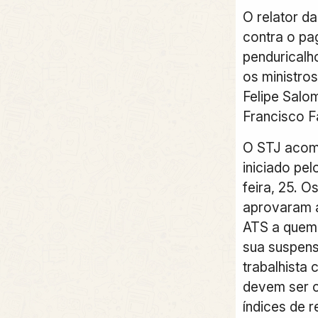
O relator d
contra o pa
penduricalh
os ministro
Felipe Salo
Francisco F
O STJ acom
iniciado pe
feira, 25. 
aprovaram 
ATS a quem t
sua suspens
trabalhista 
devem ser 
índices de r