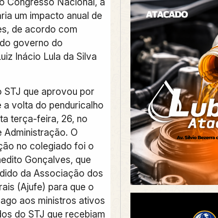
do Congresso Nacional, a
aria um impacto anual de
es, de acordo com
 do governo do
uiz Inácio Lula da Silva
o STJ que aprovou por
 a volta do penduricalho
a terça-feira, 26, no
 Administração. O
ção no colegiado foi o
nedito Gonçalves, que
dido da Associação dos
ais (Ajufe) para que o
ago aos ministros ativos
dos do STJ que recebiam