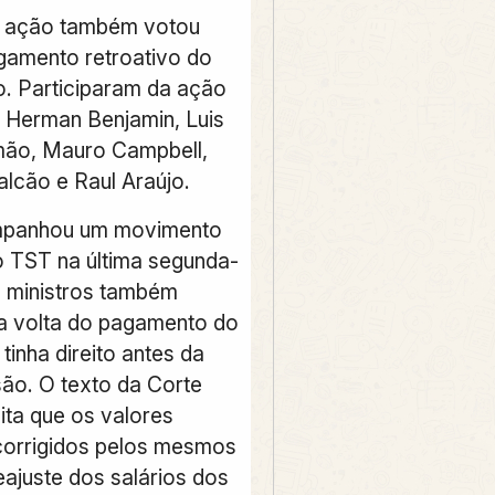
a ação também votou
gamento retroativo do
o. Participaram da ação
s Herman Benjamin, Luis
mão, Mauro Campbell,
alcão e Raul Araújo.
panhou um movimento
lo TST na última segunda-
Os ministros também
a volta do pagamento do
inha direito antes da
ão. O texto da Corte
cita que os valores
corrigidos pelos mesmos
eajuste dos salários dos