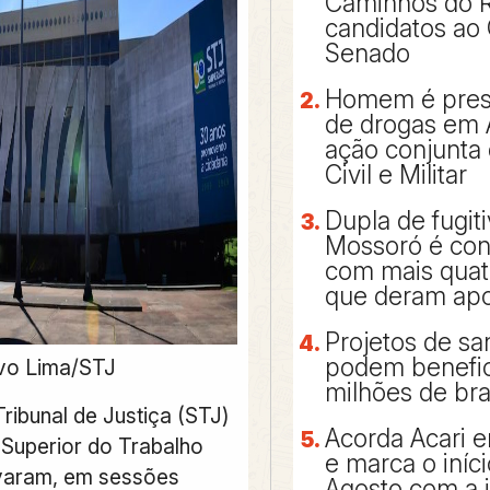
Caminhos do 
candidatos ao
Senado
Homem é preso
de drogas em 
ação conjunta 
Civil e Militar
Dupla de fugit
Mossoró é con
com mais qua
que deram apo
Projetos de s
podem benefic
vo Lima/STJ
milhões de bra
ribunal de Justiça (STJ)
Acorda Acari e
 Superior do Trabalho
e marca o iníc
varam, em sessões
Agosto com a