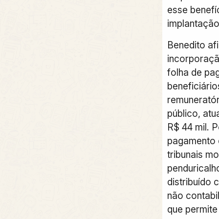
esse benefí
implantação
Benedito af
incorporaçã
folha de p
beneficiário
remuneratór
público, at
R$ 44 mil. P
pagamento 
tribunais m
penduricalh
distribuído 
não contabi
que permite 