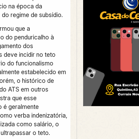
cio na época da
 do regime de subsídio.
irmou que a
o do penduricalho à
agamento dos
s deve incidir no teto
io do funcionalismo
ualmente estabelecido em
orém, o histórico de
do ATS em outros
ostra que esse
o é geralmente
como verba indenizatória,
lizada como salário, o
ultrapassar o teto.