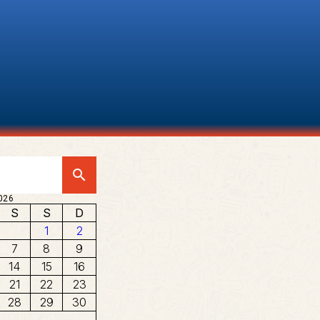
search
026
S
S
D
1
2
7
8
9
14
15
16
21
22
23
28
29
30