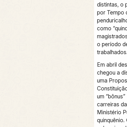
distintas, o
por Tempo d
pendurical
como “quinq
magistrados
o período d
trabalhados
Em abril de
chegou a di
uma Propos
Constituiçã
um “bônus”
carreiras da
Ministério 
quinquênio.