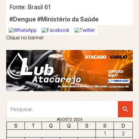
Fonte: Brasil 61
#Dengue #Ministério da Saúde
Clique no banner
search
AGOSTO 2026
S
T
Q
Q
S
S
D
1
2