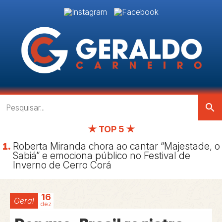
search
★ TOP 5 ★
Roberta Miranda chora ao cantar “Majestade, o
Sabiá” e emociona público no Festival de
Inverno de Cerro Corá
16
Geral
dez