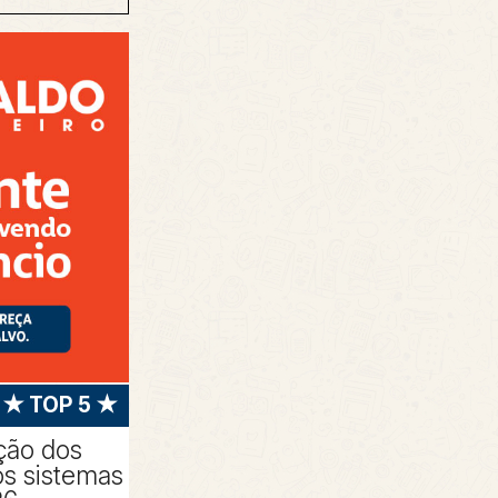
★ TOP 5 ★
ção dos
os sistemas