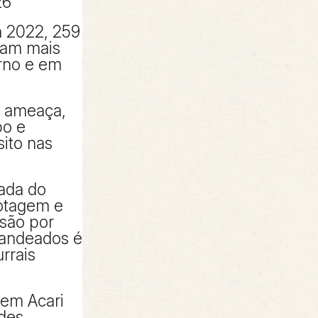
26
 2022, 259
ram mais
urno e em
a ameaça,
bo e
sito nas
ada do
otagem e
isão por
bandeados é
rrais
 em Acari
des