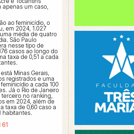
cre e Tocantins
 apenas um caso,
o ao feminicídio, o
ou, em 2024, 1.027
 uma média de quatro
dia. São Paulo
ra nesse tipo de
176 casos ao longo do
a taxa de 0,51 a cada
tantes.
está Minas Gerais,
s registrados e uma
 feminicídio a cada 100
es. Já o Rio de Janeiro
terceiro no ranking,
os em 2024, além de
ma taxa de 0,60 caso a
l habitantes.
l 61