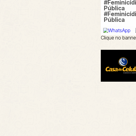
#Feminicíd
Pública
#Feminicíd
Pública
Clique no banne