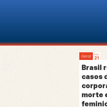
nov
Geral
21
Brasil 
casos 
corpor
morte 
femini