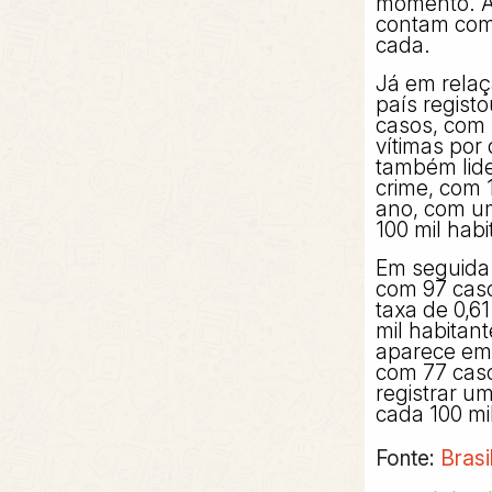
momento. A
contam com
cada.
Já em relaçã
país regist
casos, com
vítimas por 
também lide
crime, com 
ano, com um
100 mil habi
Em seguida 
com 97 caso
taxa de 0,61
mil habitant
aparece em 
com 77 cas
registrar u
cada 100 mi
Fonte:
Brasi