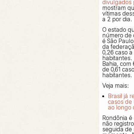
divulgados 
mostram qu
vítimas des
a 2 por dia.
O estado qu
número de 
é São Paulo
da federaç
0,26 caso a
habitantes.
Bahia, com 
de 0,61 caso
habitantes.
Veja mais:
Brasil já 
casos de 
ao longo
Rondônia é 
não registr
seguida de 