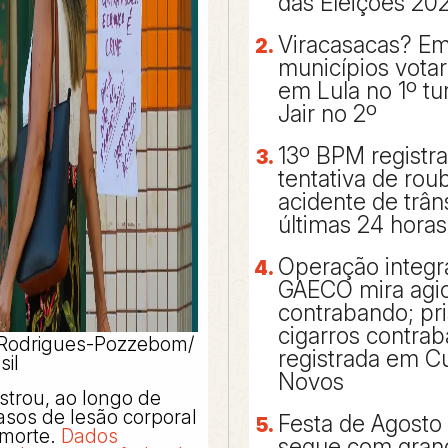
das Eleições 20
Viracasacas? Em
municípios vota
em Lula no 1º t
Jair no 2º
13º BPM registr
tentativa de rou
acidente de trân
últimas 24 horas
Operação integr
GAECO mira agi
contrabando; pr
cigarros contra
o Rodrigues-Pozzebom/
registrada em Cu
sil
Novos
istrou, ao longo de
asos de lesão corporal
Festa de Agosto
 morte.
Dados
segue com gran