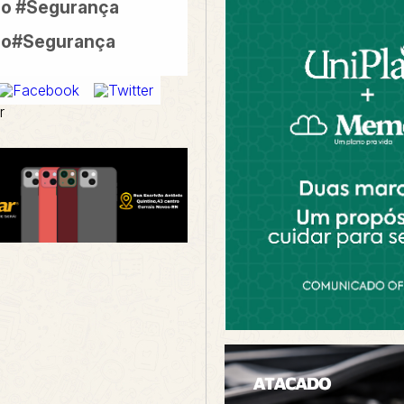
io #Segurança
io#Segurança
r