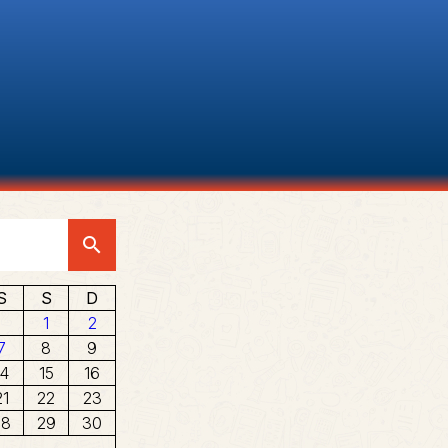
search
6
S
S
D
1
2
7
8
9
14
15
16
21
22
23
28
29
30