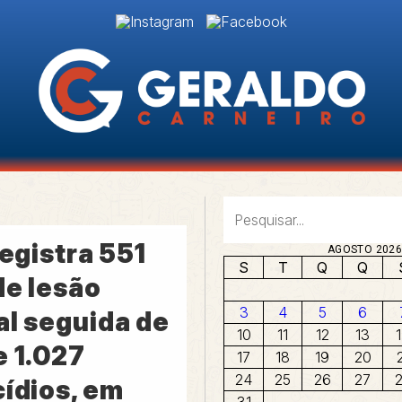
registra 551
AGOSTO 202
S
T
Q
Q
de lesão
3
4
5
6
al seguida de
10
11
12
13
e 1.027
17
18
19
20
24
25
26
27
cídios, em
31