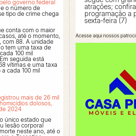
pelo governo federal
atrações; confira
e o número de
programação a p
se tipo de crime chega
sexta-feira (7)
e conta com o maior
casos, até o momento,
Acesse aqui nossos patroc
, com 88. A unidade
ão tem uma taxa de
 cada 100 mil
 Em seguida está
68 vítimas e uma taxa
 a cada 100 mil
registrou mais de 26 mil
homicídios dolosos,
 de 2024
o único estado que
ou lesão corporal
morte neste ano, até o