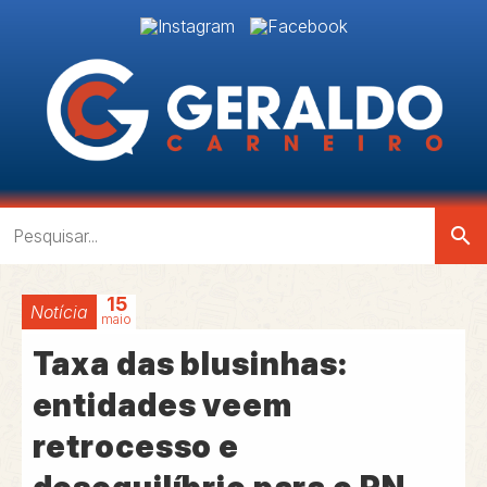
search
15
Notícia
maio
Taxa das blusinhas:
entidades veem
retrocesso e