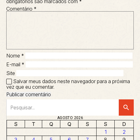
obrigatórios são marcados com
*
Comentário
*
Nome
*
E-mail
*
Site
Salvar meus dados neste navegador para a próxima
vez que eu comentar.
search
AGOSTO 2026
S
T
Q
Q
S
S
D
1
2
3
4
5
6
7
8
9