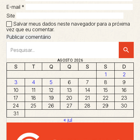
E-mail
*
Site
Salvar meus dados neste navegador para a próxima
vez que eu comentar.
search
AGOSTO 2026
S
T
Q
Q
S
S
D
1
2
3
4
5
6
7
8
9
10
11
12
13
14
15
16
17
18
19
20
21
22
23
24
25
26
27
28
29
30
31
« jul