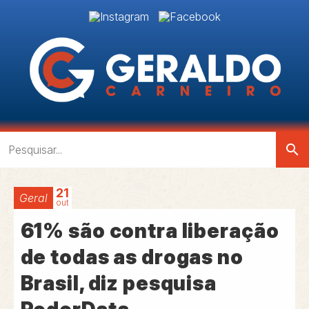
search
21
Geral
out
61% são contra liberação
de todas as drogas no
Brasil, diz pesquisa