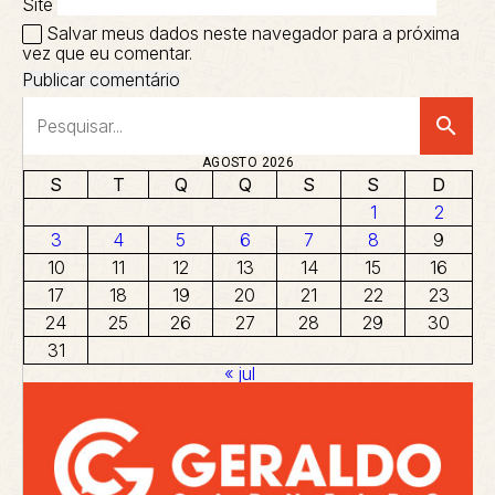
Site
Salvar meus dados neste navegador para a próxima
vez que eu comentar.
search
AGOSTO 2026
S
T
Q
Q
S
S
D
1
2
3
4
5
6
7
8
9
10
11
12
13
14
15
16
17
18
19
20
21
22
23
24
25
26
27
28
29
30
31
« jul