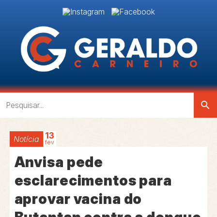
search
13
Notícia
fev
Anvisa pede
esclarecimentos para
aprovar vacina do