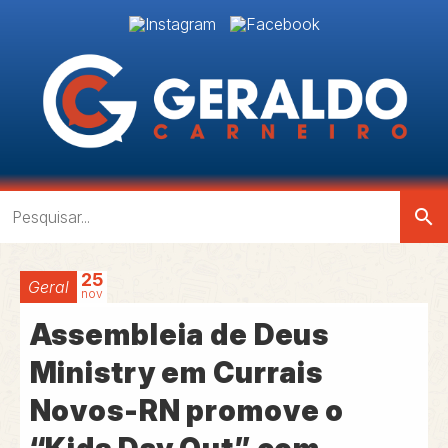
search
25
Geral
nov
Assembleia de Deus
Ministry em Currais
Novos-RN promove o