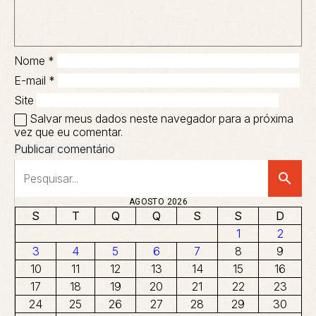
Nome
*
E-mail
*
Site
Salvar meus dados neste navegador para a próxima
vez que eu comentar.
search
AGOSTO 2026
S
T
Q
Q
S
S
D
1
2
3
4
5
6
7
8
9
10
11
12
13
14
15
16
17
18
19
20
21
22
23
24
25
26
27
28
29
30