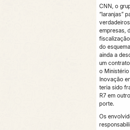
CNN, o gru
“laranjas” p
verdadeiros
empresas, d
fiscalizaçã
do esquema.
ainda a des
um contrato
o Ministéri
Inovação em
teria sido f
R7 em outro
porte.
Os envolvi
responsabil