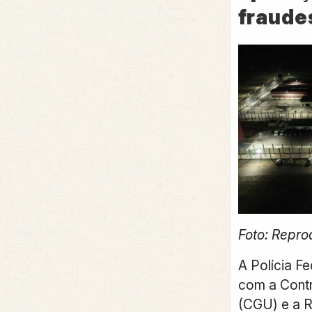
fraude
Foto: Repr
A Polícia Fe
com a Contr
(CGU) e a Re