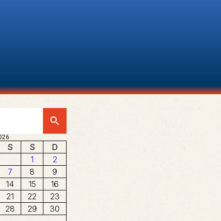
search
026
S
S
D
1
2
7
8
9
14
15
16
21
22
23
28
29
30