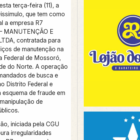
esta terça-feira (11), a
issimulo, que tem como
pal a empresa
R7
S – MANUTENÇÃO E
TDA, contratada para
viços de manutenção na
ia Federal de Mossoró,
de do Norte.
A operação
mandados de busca e
o Distrito Federal e
m esquema de fraude em
e manipulação de
blicos.
ção, iniciada pela CGU
ura irregularidades