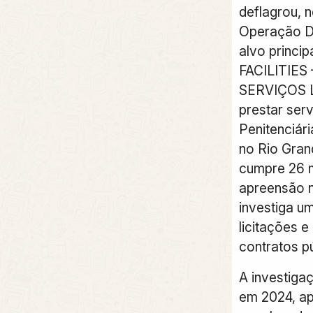
deflagrou, n
Operação D
alvo princi
FACILITIE
SERVIÇOS L
prestar ser
Penitenciár
no Rio Gran
cumpre 26 
apreensão n
investiga u
licitações 
contratos pú
A investiga
em 2024, ap