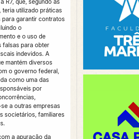
a R7, que, segundo as
 teria utilizado práticas
 para garantir contratos
cluindo o
mento e o uso de
 falsas para obter
iscais indevidos. A
ue mantém diversos
om o governo federal,
icada como uma das
responsáveis por
oncorrências,
-se a outras empresas
 societários, familiares
s.
com a apuração da