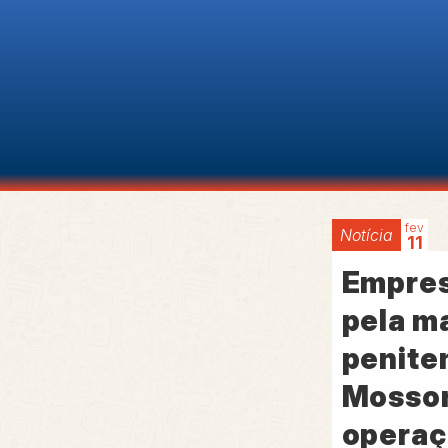
fev
Notícia
11
Empres
pela m
penite
Mossor
operaç