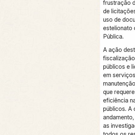
frustração 
de licitaçõe
uso de docu
estelionato
Pública.
A ação dest
fiscalizaçã
públicos e l
em serviços
manutenção 
que requere
eficiência 
públicos. A
andamento, 
as investiga
todos os re