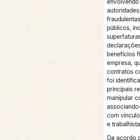
envolvendo 
autoridades,
fraudulentas
públicos, in
superfatura
declarações
benefícios f
empresa, q
contratos c
foi identif
principais 
manipular c
associando
com vínculos
e trabalhista
De acordo 