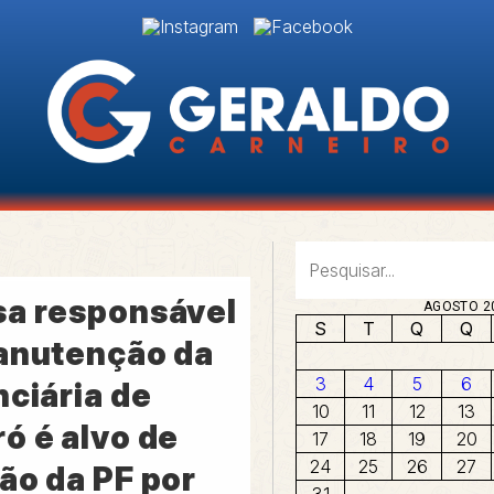
a responsável
AGOSTO 2
S
T
Q
Q
anutenção da
3
4
5
6
nciária de
10
11
12
13
ó é alvo de
17
18
19
20
24
25
26
27
ão da PF por
31