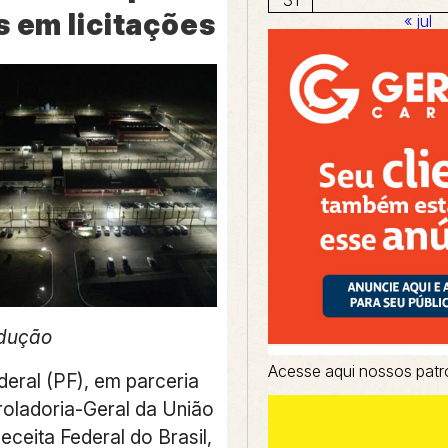
s em licitações
« jul
odução
Acesse aqui nossos patr
deral (PF), em parceria
oladoria-Geral da União
ceita Federal do Brasil,