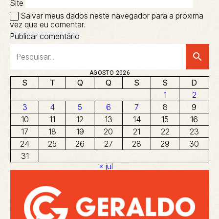
Site
Salvar meus dados neste navegador para a próxima
vez que eu comentar.
search
AGOSTO 2026
S
T
Q
Q
S
S
D
1
2
3
4
5
6
7
8
9
10
11
12
13
14
15
16
17
18
19
20
21
22
23
24
25
26
27
28
29
30
31
« jul