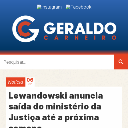
search
06
Notícia
jan
Lewandowski anuncia
saída do ministério da
Justiça até a próxima