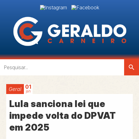
search
01
Geral
jan
Lula sanciona lei que
impede volta do DPVAT
em 2025