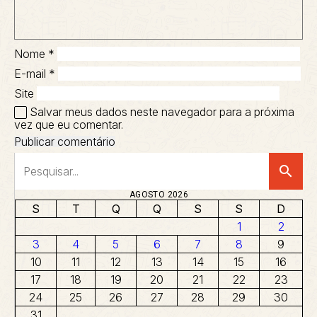
Nome
*
E-mail
*
Site
Salvar meus dados neste navegador para a próxima
vez que eu comentar.
search
AGOSTO 2026
S
T
Q
Q
S
S
D
1
2
3
4
5
6
7
8
9
10
11
12
13
14
15
16
17
18
19
20
21
22
23
24
25
26
27
28
29
30
31