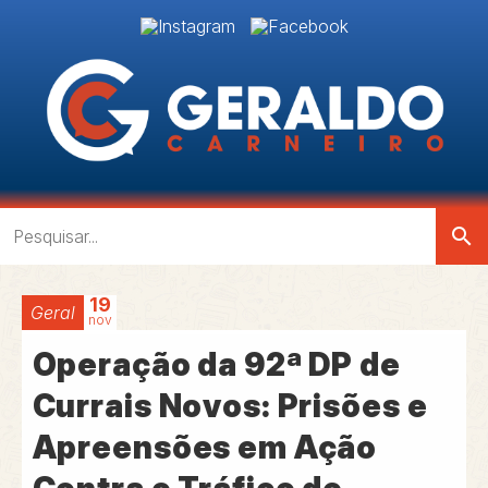
search
19
Geral
nov
Operação da 92ª DP de
Currais Novos: Prisões e
Apreensões em Ação