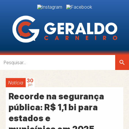
search
30
Notícia
jan
Recorde na segurança
pública: R$ 1,1 bi para
estados e