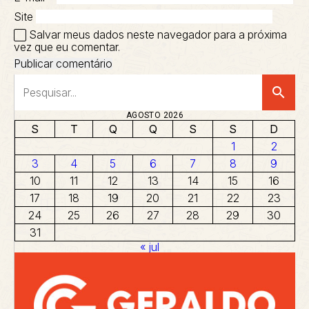
Site
Salvar meus dados neste navegador para a próxima
vez que eu comentar.
search
AGOSTO 2026
S
T
Q
Q
S
S
D
1
2
3
4
5
6
7
8
9
10
11
12
13
14
15
16
17
18
19
20
21
22
23
24
25
26
27
28
29
30
31
« jul