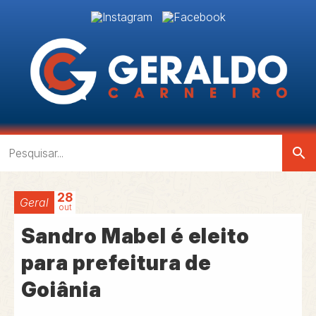
search
28
Geral
out
Sandro Mabel é eleito
para prefeitura de
Goiânia