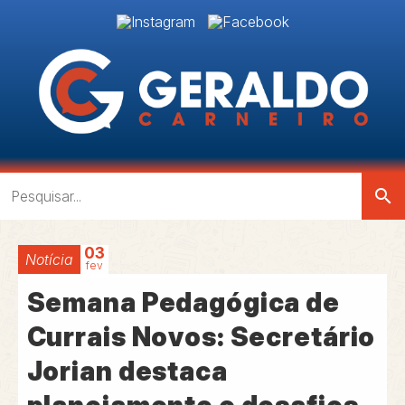
search
03
Notícia
fev
Semana Pedagógica de
Currais Novos: Secretário
Jorian destaca