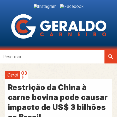
search
03
Geral
jan
Restrição da China à
carne bovina pode causar
impacto de US$ 3 bilhões