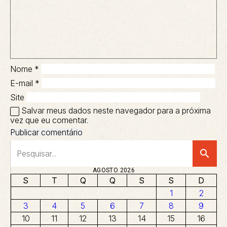
Nome
*
E-mail
*
Site
Salvar meus dados neste navegador para a próxima
vez que eu comentar.
search
AGOSTO 2026
S
T
Q
Q
S
S
D
1
2
3
4
5
6
7
8
9
10
11
12
13
14
15
16